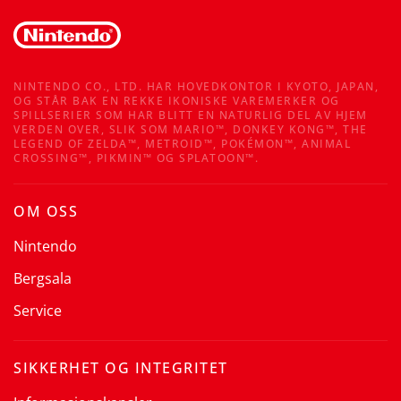
NINTENDO CO., LTD. HAR HOVEDKONTOR I KYOTO, JAPAN,
OG STÅR BAK EN REKKE IKONISKE VAREMERKER OG
SPILLSERIER SOM HAR BLITT EN NATURLIG DEL AV HJEM
VERDEN OVER, SLIK SOM MARIO™, DONKEY KONG™, THE
LEGEND OF ZELDA™, METROID™, POKÉMON™, ANIMAL
CROSSING™, PIKMIN™ OG SPLATOON™.
OM OSS
Nintendo
Bergsala
Service
SIKKERHET OG INTEGRITET