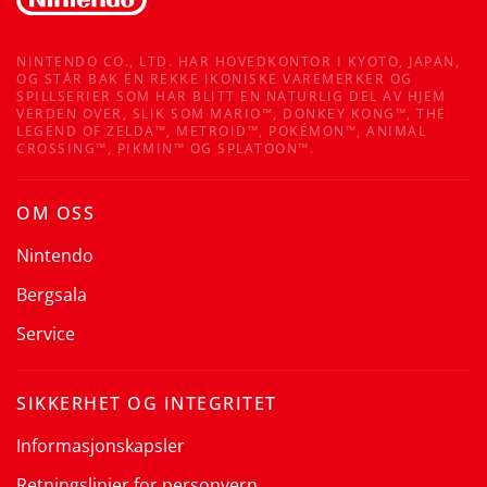
NINTENDO CO., LTD. HAR HOVEDKONTOR I KYOTO, JAPAN,
OG STÅR BAK EN REKKE IKONISKE VAREMERKER OG
SPILLSERIER SOM HAR BLITT EN NATURLIG DEL AV HJEM
VERDEN OVER, SLIK SOM MARIO™, DONKEY KONG™, THE
LEGEND OF ZELDA™, METROID™, POKÉMON™, ANIMAL
CROSSING™, PIKMIN™ OG SPLATOON™.
OM OSS
Nintendo
Bergsala
Service
SIKKERHET OG INTEGRITET
Informasjonskapsler
Retningslinjer for personvern