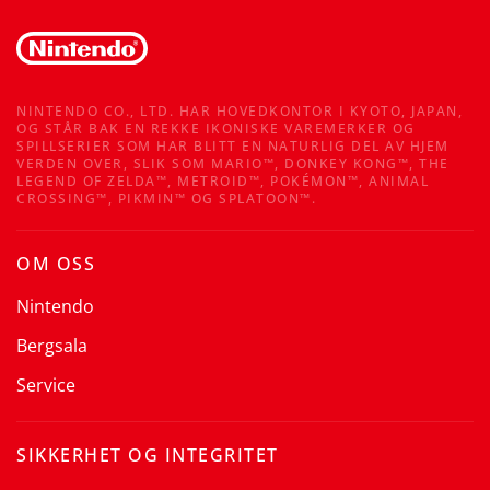
NINTENDO CO., LTD. HAR HOVEDKONTOR I KYOTO, JAPAN,
OG STÅR BAK EN REKKE IKONISKE VAREMERKER OG
SPILLSERIER SOM HAR BLITT EN NATURLIG DEL AV HJEM
VERDEN OVER, SLIK SOM MARIO™, DONKEY KONG™, THE
LEGEND OF ZELDA™, METROID™, POKÉMON™, ANIMAL
CROSSING™, PIKMIN™ OG SPLATOON™.
OM OSS
Nintendo
Bergsala
Service
SIKKERHET OG INTEGRITET